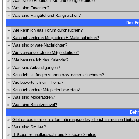
»
Was ist die Freunde-Liste und die Ignorierliste?
»
Was sind Favoriten?
»
Was sind Rangtitel und Rangzeichen?
Das F
»
Wie kann ich das Forum durchsuchen?
»
Kann ich anderen Mitgliedern E-Mails schicken?
»
Was sind private Nachrichten?
»
Wie verwende ich die Mitgliederliste?
»
Wie benutze ich den Kalender?
»
Was sind Ankündigungen?
»
Kann ich Umfragen starten bzw. daran teilnehmen?
»
Wie bewerte ich ein Thema?
»
Kann ich andere Mitglieder bewerten?
»
Was sind Moderatoren?
»
Was sind Benutzerlevel?
Beit
»
Gibt es bestimmte Textformatierungscodes, die ich in meinen Beiträg
»
Was sind Smilies?
»
BBCode Schnellauswahl und klickbare Smilies