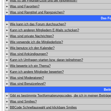
»
Was ist die Freunde-Liste und die Ignorierliste?
»
Was sind Favoriten?
»
Was sind Rangtitel und Rangzeichen?
Das F
»
Wie kann ich das Forum durchsuchen?
»
Kann ich anderen Mitgliedern E-Mails schicken?
»
Was sind private Nachrichten?
»
Wie verwende ich die Mitgliederliste?
»
Wie benutze ich den Kalender?
»
Was sind Ankündigungen?
»
Kann ich Umfragen starten bzw. daran teilnehmen?
»
Wie bewerte ich ein Thema?
»
Kann ich andere Mitglieder bewerten?
»
Was sind Moderatoren?
»
Was sind Benutzerlevel?
Beit
»
Gibt es bestimmte Textformatierungscodes, die ich in meinen Beiträg
»
Was sind Smilies?
»
BBCode Schnellauswahl und klickbare Smilies