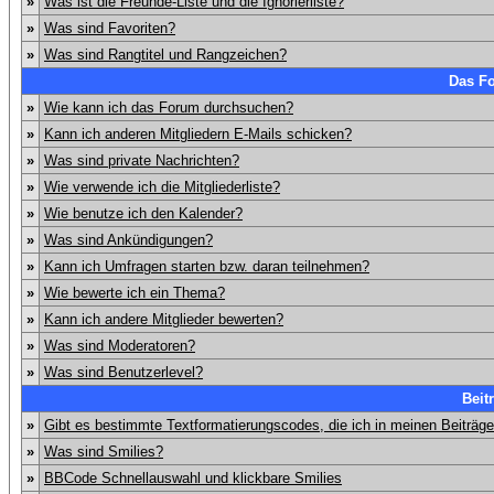
»
Was ist die Freunde-Liste und die Ignorierliste?
»
Was sind Favoriten?
»
Was sind Rangtitel und Rangzeichen?
Das F
»
Wie kann ich das Forum durchsuchen?
»
Kann ich anderen Mitgliedern E-Mails schicken?
»
Was sind private Nachrichten?
»
Wie verwende ich die Mitgliederliste?
»
Wie benutze ich den Kalender?
»
Was sind Ankündigungen?
»
Kann ich Umfragen starten bzw. daran teilnehmen?
»
Wie bewerte ich ein Thema?
»
Kann ich andere Mitglieder bewerten?
»
Was sind Moderatoren?
»
Was sind Benutzerlevel?
Beit
»
Gibt es bestimmte Textformatierungscodes, die ich in meinen Beiträg
»
Was sind Smilies?
»
BBCode Schnellauswahl und klickbare Smilies