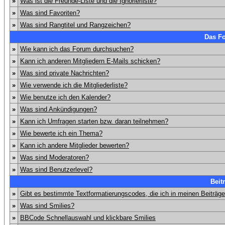
»
Was ist die Freunde-Liste und die Ignorierliste?
»
Was sind Favoriten?
»
Was sind Rangtitel und Rangzeichen?
Das F
»
Wie kann ich das Forum durchsuchen?
»
Kann ich anderen Mitgliedern E-Mails schicken?
»
Was sind private Nachrichten?
»
Wie verwende ich die Mitgliederliste?
»
Wie benutze ich den Kalender?
»
Was sind Ankündigungen?
»
Kann ich Umfragen starten bzw. daran teilnehmen?
»
Wie bewerte ich ein Thema?
»
Kann ich andere Mitglieder bewerten?
»
Was sind Moderatoren?
»
Was sind Benutzerlevel?
Beit
»
Gibt es bestimmte Textformatierungscodes, die ich in meinen Beiträg
»
Was sind Smilies?
»
BBCode Schnellauswahl und klickbare Smilies