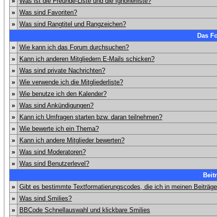
»
Was ist die Freunde-Liste und die Ignorierliste?
»
Was sind Favoriten?
»
Was sind Rangtitel und Rangzeichen?
Das F
»
Wie kann ich das Forum durchsuchen?
»
Kann ich anderen Mitgliedern E-Mails schicken?
»
Was sind private Nachrichten?
»
Wie verwende ich die Mitgliederliste?
»
Wie benutze ich den Kalender?
»
Was sind Ankündigungen?
»
Kann ich Umfragen starten bzw. daran teilnehmen?
»
Wie bewerte ich ein Thema?
»
Kann ich andere Mitglieder bewerten?
»
Was sind Moderatoren?
»
Was sind Benutzerlevel?
Beit
»
Gibt es bestimmte Textformatierungscodes, die ich in meinen Beiträg
»
Was sind Smilies?
»
BBCode Schnellauswahl und klickbare Smilies