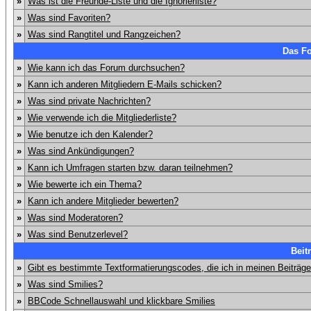
»
Was ist die Freunde-Liste und die Ignorierliste?
»
Was sind Favoriten?
»
Was sind Rangtitel und Rangzeichen?
Das F
»
Wie kann ich das Forum durchsuchen?
»
Kann ich anderen Mitgliedern E-Mails schicken?
»
Was sind private Nachrichten?
»
Wie verwende ich die Mitgliederliste?
»
Wie benutze ich den Kalender?
»
Was sind Ankündigungen?
»
Kann ich Umfragen starten bzw. daran teilnehmen?
»
Wie bewerte ich ein Thema?
»
Kann ich andere Mitglieder bewerten?
»
Was sind Moderatoren?
»
Was sind Benutzerlevel?
Beit
»
Gibt es bestimmte Textformatierungscodes, die ich in meinen Beiträg
»
Was sind Smilies?
»
BBCode Schnellauswahl und klickbare Smilies