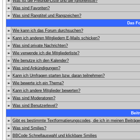
»
Was ist die Freunde-Liste und die Ignorierliste?
»
Was sind Favoriten?
»
Was sind Rangtitel und Rangzeichen?
Das F
»
Wie kann ich das Forum durchsuchen?
»
Kann ich anderen Mitgliedern E-Mails schicken?
»
Was sind private Nachrichten?
»
Wie verwende ich die Mitgliederliste?
»
Wie benutze ich den Kalender?
»
Was sind Ankündigungen?
»
Kann ich Umfragen starten bzw. daran teilnehmen?
»
Wie bewerte ich ein Thema?
»
Kann ich andere Mitglieder bewerten?
»
Was sind Moderatoren?
»
Was sind Benutzerlevel?
Beit
»
Gibt es bestimmte Textformatierungscodes, die ich in meinen Beiträg
»
Was sind Smilies?
»
BBCode Schnellauswahl und klickbare Smilies