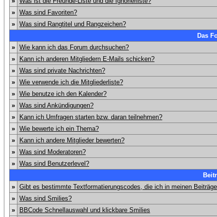
»
Was ist die Freunde-Liste und die Ignorierliste?
»
Was sind Favoriten?
»
Was sind Rangtitel und Rangzeichen?
Das F
»
Wie kann ich das Forum durchsuchen?
»
Kann ich anderen Mitgliedern E-Mails schicken?
»
Was sind private Nachrichten?
»
Wie verwende ich die Mitgliederliste?
»
Wie benutze ich den Kalender?
»
Was sind Ankündigungen?
»
Kann ich Umfragen starten bzw. daran teilnehmen?
»
Wie bewerte ich ein Thema?
»
Kann ich andere Mitglieder bewerten?
»
Was sind Moderatoren?
»
Was sind Benutzerlevel?
Beit
»
Gibt es bestimmte Textformatierungscodes, die ich in meinen Beiträg
»
Was sind Smilies?
»
BBCode Schnellauswahl und klickbare Smilies