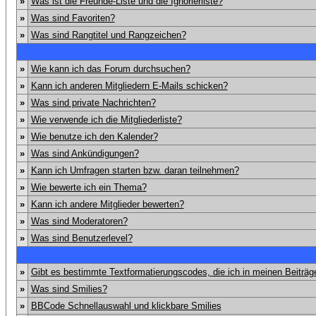
»
Was ist die Freunde-Liste und die Ignorierliste?
»
Was sind Favoriten?
»
Was sind Rangtitel und Rangzeichen?
»
Wie kann ich das Forum durchsuchen?
»
Kann ich anderen Mitgliedern E-Mails schicken?
»
Was sind private Nachrichten?
»
Wie verwende ich die Mitgliederliste?
»
Wie benutze ich den Kalender?
»
Was sind Ankündigungen?
»
Kann ich Umfragen starten bzw. daran teilnehmen?
»
Wie bewerte ich ein Thema?
»
Kann ich andere Mitglieder bewerten?
»
Was sind Moderatoren?
»
Was sind Benutzerlevel?
»
Gibt es bestimmte Textformatierungscodes, die ich in meinen Beiträ
»
Was sind Smilies?
»
BBCode Schnellauswahl und klickbare Smilies