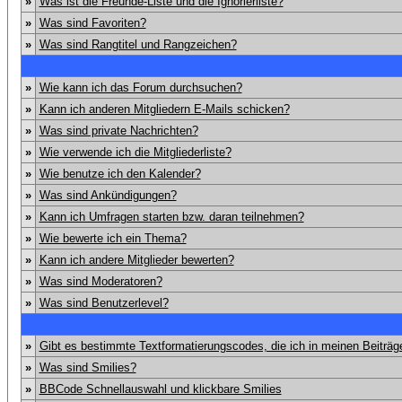
»
Was ist die Freunde-Liste und die Ignorierliste?
»
Was sind Favoriten?
»
Was sind Rangtitel und Rangzeichen?
»
Wie kann ich das Forum durchsuchen?
»
Kann ich anderen Mitgliedern E-Mails schicken?
»
Was sind private Nachrichten?
»
Wie verwende ich die Mitgliederliste?
»
Wie benutze ich den Kalender?
»
Was sind Ankündigungen?
»
Kann ich Umfragen starten bzw. daran teilnehmen?
»
Wie bewerte ich ein Thema?
»
Kann ich andere Mitglieder bewerten?
»
Was sind Moderatoren?
»
Was sind Benutzerlevel?
»
Gibt es bestimmte Textformatierungscodes, die ich in meinen Beiträ
»
Was sind Smilies?
»
BBCode Schnellauswahl und klickbare Smilies