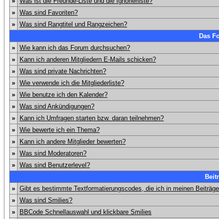
»
Was ist die Freunde-Liste und die Ignorierliste?
»
Was sind Favoriten?
»
Was sind Rangtitel und Rangzeichen?
Das F
»
Wie kann ich das Forum durchsuchen?
»
Kann ich anderen Mitgliedern E-Mails schicken?
»
Was sind private Nachrichten?
»
Wie verwende ich die Mitgliederliste?
»
Wie benutze ich den Kalender?
»
Was sind Ankündigungen?
»
Kann ich Umfragen starten bzw. daran teilnehmen?
»
Wie bewerte ich ein Thema?
»
Kann ich andere Mitglieder bewerten?
»
Was sind Moderatoren?
»
Was sind Benutzerlevel?
Beit
»
Gibt es bestimmte Textformatierungscodes, die ich in meinen Beiträg
»
Was sind Smilies?
»
BBCode Schnellauswahl und klickbare Smilies