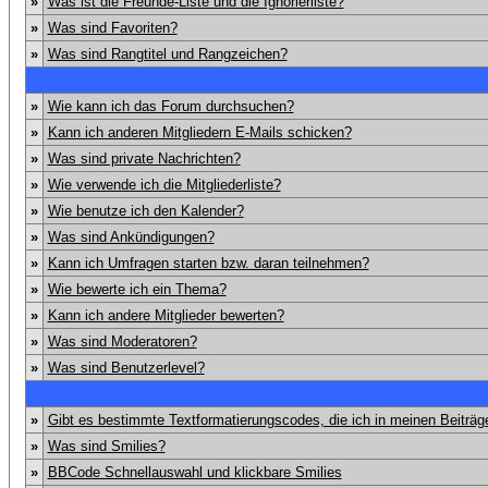
»
Was ist die Freunde-Liste und die Ignorierliste?
»
Was sind Favoriten?
»
Was sind Rangtitel und Rangzeichen?
»
Wie kann ich das Forum durchsuchen?
»
Kann ich anderen Mitgliedern E-Mails schicken?
»
Was sind private Nachrichten?
»
Wie verwende ich die Mitgliederliste?
»
Wie benutze ich den Kalender?
»
Was sind Ankündigungen?
»
Kann ich Umfragen starten bzw. daran teilnehmen?
»
Wie bewerte ich ein Thema?
»
Kann ich andere Mitglieder bewerten?
»
Was sind Moderatoren?
»
Was sind Benutzerlevel?
»
Gibt es bestimmte Textformatierungscodes, die ich in meinen Beiträ
»
Was sind Smilies?
»
BBCode Schnellauswahl und klickbare Smilies