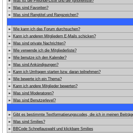
»
Was ist die Freunde-Liste und die Ignorierliste?
»
Was sind Favoriten?
»
Was sind Rangtitel und Rangzeichen?
»
Wie kann ich das Forum durchsuchen?
»
Kann ich anderen Mitgliedern E-Mails schicken?
»
Was sind private Nachrichten?
»
Wie verwende ich die Mitgliederliste?
»
Wie benutze ich den Kalender?
»
Was sind Ankündigungen?
»
Kann ich Umfragen starten bzw. daran teilnehmen?
»
Wie bewerte ich ein Thema?
»
Kann ich andere Mitglieder bewerten?
»
Was sind Moderatoren?
»
Was sind Benutzerlevel?
»
Gibt es bestimmte Textformatierungscodes, die ich in meinen Beiträ
»
Was sind Smilies?
»
BBCode Schnellauswahl und klickbare Smilies