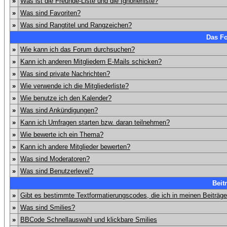
»
Was ist die Freunde-Liste und die Ignorierliste?
»
Was sind Favoriten?
»
Was sind Rangtitel und Rangzeichen?
Das F
»
Wie kann ich das Forum durchsuchen?
»
Kann ich anderen Mitgliedern E-Mails schicken?
»
Was sind private Nachrichten?
»
Wie verwende ich die Mitgliederliste?
»
Wie benutze ich den Kalender?
»
Was sind Ankündigungen?
»
Kann ich Umfragen starten bzw. daran teilnehmen?
»
Wie bewerte ich ein Thema?
»
Kann ich andere Mitglieder bewerten?
»
Was sind Moderatoren?
»
Was sind Benutzerlevel?
Beit
»
Gibt es bestimmte Textformatierungscodes, die ich in meinen Beiträg
»
Was sind Smilies?
»
BBCode Schnellauswahl und klickbare Smilies