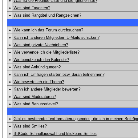
»
Was ist die Freunde-Liste und die Ignorierliste?
»
Was sind Favoriten?
»
Was sind Rangtitel und Rangzeichen?
»
Wie kann ich das Forum durchsuchen?
»
Kann ich anderen Mitgliedern E-Mails schicken?
»
Was sind private Nachrichten?
»
Wie verwende ich die Mitgliederliste?
»
Wie benutze ich den Kalender?
»
Was sind Ankündigungen?
»
Kann ich Umfragen starten bzw. daran teilnehmen?
»
Wie bewerte ich ein Thema?
»
Kann ich andere Mitglieder bewerten?
»
Was sind Moderatoren?
»
Was sind Benutzerlevel?
»
Gibt es bestimmte Textformatierungscodes, die ich in meinen Beiträ
»
Was sind Smilies?
»
BBCode Schnellauswahl und klickbare Smilies