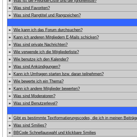
»
Was ist die Freunde-Liste und die Ignorierliste?
»
Was sind Favoriten?
»
Was sind Rangtitel und Rangzeichen?
»
Wie kann ich das Forum durchsuchen?
»
Kann ich anderen Mitgliedern E-Mails schicken?
»
Was sind private Nachrichten?
»
Wie verwende ich die Mitgliederliste?
»
Wie benutze ich den Kalender?
»
Was sind Ankündigungen?
»
Kann ich Umfragen starten bzw. daran teilnehmen?
»
Wie bewerte ich ein Thema?
»
Kann ich andere Mitglieder bewerten?
»
Was sind Moderatoren?
»
Was sind Benutzerlevel?
»
Gibt es bestimmte Textformatierungscodes, die ich in meinen Beiträ
»
Was sind Smilies?
»
BBCode Schnellauswahl und klickbare Smilies