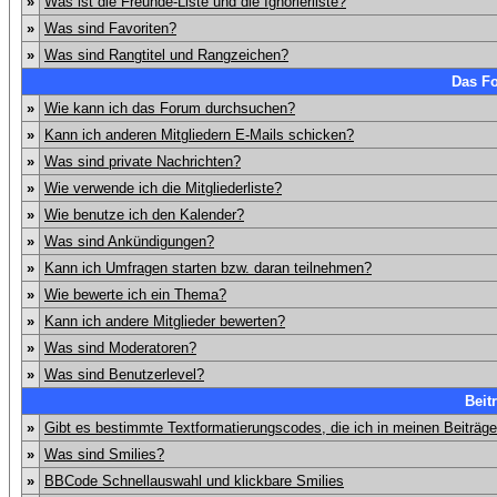
»
Was ist die Freunde-Liste und die Ignorierliste?
»
Was sind Favoriten?
»
Was sind Rangtitel und Rangzeichen?
Das F
»
Wie kann ich das Forum durchsuchen?
»
Kann ich anderen Mitgliedern E-Mails schicken?
»
Was sind private Nachrichten?
»
Wie verwende ich die Mitgliederliste?
»
Wie benutze ich den Kalender?
»
Was sind Ankündigungen?
»
Kann ich Umfragen starten bzw. daran teilnehmen?
»
Wie bewerte ich ein Thema?
»
Kann ich andere Mitglieder bewerten?
»
Was sind Moderatoren?
»
Was sind Benutzerlevel?
Beit
»
Gibt es bestimmte Textformatierungscodes, die ich in meinen Beiträg
»
Was sind Smilies?
»
BBCode Schnellauswahl und klickbare Smilies