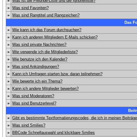
»
Was ist die Freunde-Liste und die Ignorierliste?
»
Was sind Favoriten?
»
Was sind Rangtitel und Rangzeichen?
Das F
»
Wie kann ich das Forum durchsuchen?
»
Kann ich anderen Mitgliedern E-Mails schicken?
»
Was sind private Nachrichten?
»
Wie verwende ich die Mitgliederliste?
»
Wie benutze ich den Kalender?
»
Was sind Ankündigungen?
»
Kann ich Umfragen starten bzw. daran teilnehmen?
»
Wie bewerte ich ein Thema?
»
Kann ich andere Mitglieder bewerten?
»
Was sind Moderatoren?
»
Was sind Benutzerlevel?
Beit
»
Gibt es bestimmte Textformatierungscodes, die ich in meinen Beiträg
»
Was sind Smilies?
»
BBCode Schnellauswahl und klickbare Smilies