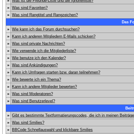
»
Was ist die Freunde-Liste und die Ignorierliste?
»
Was sind Favoriten?
»
Was sind Rangtitel und Rangzeichen?
Das F
»
Wie kann ich das Forum durchsuchen?
»
Kann ich anderen Mitgliedern E-Mails schicken?
»
Was sind private Nachrichten?
»
Wie verwende ich die Mitgliederliste?
»
Wie benutze ich den Kalender?
»
Was sind Ankündigungen?
»
Kann ich Umfragen starten bzw. daran teilnehmen?
»
Wie bewerte ich ein Thema?
»
Kann ich andere Mitglieder bewerten?
»
Was sind Moderatoren?
»
Was sind Benutzerlevel?
Beit
»
Gibt es bestimmte Textformatierungscodes, die ich in meinen Beiträg
»
Was sind Smilies?
»
BBCode Schnellauswahl und klickbare Smilies