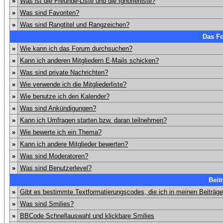
»
Was ist die Freunde-Liste und die Ignorierliste?
»
Was sind Favoriten?
»
Was sind Rangtitel und Rangzeichen?
Das F
»
Wie kann ich das Forum durchsuchen?
»
Kann ich anderen Mitgliedern E-Mails schicken?
»
Was sind private Nachrichten?
»
Wie verwende ich die Mitgliederliste?
»
Wie benutze ich den Kalender?
»
Was sind Ankündigungen?
»
Kann ich Umfragen starten bzw. daran teilnehmen?
»
Wie bewerte ich ein Thema?
»
Kann ich andere Mitglieder bewerten?
»
Was sind Moderatoren?
»
Was sind Benutzerlevel?
Beit
»
Gibt es bestimmte Textformatierungscodes, die ich in meinen Beiträg
»
Was sind Smilies?
»
BBCode Schnellauswahl und klickbare Smilies