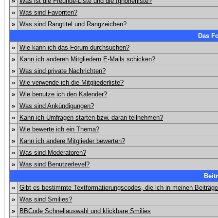
»
Was ist die Freunde-Liste und die Ignorierliste?
»
Was sind Favoriten?
»
Was sind Rangtitel und Rangzeichen?
Das F
»
Wie kann ich das Forum durchsuchen?
»
Kann ich anderen Mitgliedern E-Mails schicken?
»
Was sind private Nachrichten?
»
Wie verwende ich die Mitgliederliste?
»
Wie benutze ich den Kalender?
»
Was sind Ankündigungen?
»
Kann ich Umfragen starten bzw. daran teilnehmen?
»
Wie bewerte ich ein Thema?
»
Kann ich andere Mitglieder bewerten?
»
Was sind Moderatoren?
»
Was sind Benutzerlevel?
Beit
»
Gibt es bestimmte Textformatierungscodes, die ich in meinen Beiträg
»
Was sind Smilies?
»
BBCode Schnellauswahl und klickbare Smilies