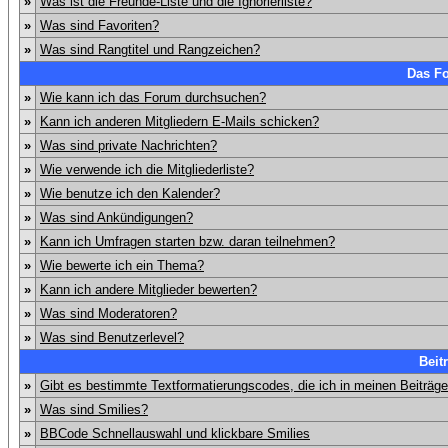
»
Was ist die Freunde-Liste und die Ignorierliste?
»
Was sind Favoriten?
»
Was sind Rangtitel und Rangzeichen?
Das F
»
Wie kann ich das Forum durchsuchen?
»
Kann ich anderen Mitgliedern E-Mails schicken?
»
Was sind private Nachrichten?
»
Wie verwende ich die Mitgliederliste?
»
Wie benutze ich den Kalender?
»
Was sind Ankündigungen?
»
Kann ich Umfragen starten bzw. daran teilnehmen?
»
Wie bewerte ich ein Thema?
»
Kann ich andere Mitglieder bewerten?
»
Was sind Moderatoren?
»
Was sind Benutzerlevel?
Beit
»
Gibt es bestimmte Textformatierungscodes, die ich in meinen Beiträg
»
Was sind Smilies?
»
BBCode Schnellauswahl und klickbare Smilies