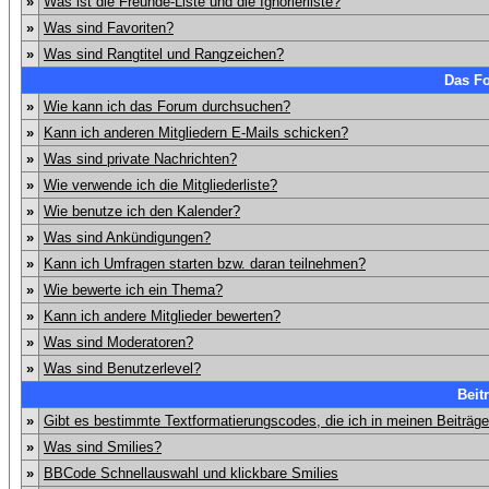
»
Was ist die Freunde-Liste und die Ignorierliste?
»
Was sind Favoriten?
»
Was sind Rangtitel und Rangzeichen?
Das F
»
Wie kann ich das Forum durchsuchen?
»
Kann ich anderen Mitgliedern E-Mails schicken?
»
Was sind private Nachrichten?
»
Wie verwende ich die Mitgliederliste?
»
Wie benutze ich den Kalender?
»
Was sind Ankündigungen?
»
Kann ich Umfragen starten bzw. daran teilnehmen?
»
Wie bewerte ich ein Thema?
»
Kann ich andere Mitglieder bewerten?
»
Was sind Moderatoren?
»
Was sind Benutzerlevel?
Beit
»
Gibt es bestimmte Textformatierungscodes, die ich in meinen Beiträg
»
Was sind Smilies?
»
BBCode Schnellauswahl und klickbare Smilies