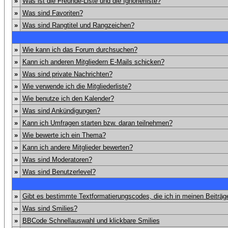
»
Was ist die Freunde-Liste und die Ignorierliste?
»
Was sind Favoriten?
»
Was sind Rangtitel und Rangzeichen?
»
Wie kann ich das Forum durchsuchen?
»
Kann ich anderen Mitgliedern E-Mails schicken?
»
Was sind private Nachrichten?
»
Wie verwende ich die Mitgliederliste?
»
Wie benutze ich den Kalender?
»
Was sind Ankündigungen?
»
Kann ich Umfragen starten bzw. daran teilnehmen?
»
Wie bewerte ich ein Thema?
»
Kann ich andere Mitglieder bewerten?
»
Was sind Moderatoren?
»
Was sind Benutzerlevel?
»
Gibt es bestimmte Textformatierungscodes, die ich in meinen Beiträ
»
Was sind Smilies?
»
BBCode Schnellauswahl und klickbare Smilies