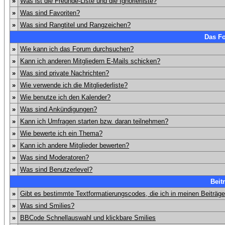
»
Was ist die Freunde-Liste und die Ignorierliste?
»
Was sind Favoriten?
»
Was sind Rangtitel und Rangzeichen?
Das F
»
Wie kann ich das Forum durchsuchen?
»
Kann ich anderen Mitgliedern E-Mails schicken?
»
Was sind private Nachrichten?
»
Wie verwende ich die Mitgliederliste?
»
Wie benutze ich den Kalender?
»
Was sind Ankündigungen?
»
Kann ich Umfragen starten bzw. daran teilnehmen?
»
Wie bewerte ich ein Thema?
»
Kann ich andere Mitglieder bewerten?
»
Was sind Moderatoren?
»
Was sind Benutzerlevel?
Beit
»
Gibt es bestimmte Textformatierungscodes, die ich in meinen Beiträg
»
Was sind Smilies?
»
BBCode Schnellauswahl und klickbare Smilies