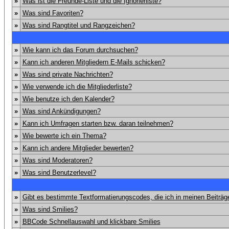
»
Was ist die Freunde-Liste und die Ignorierliste?
»
Was sind Favoriten?
»
Was sind Rangtitel und Rangzeichen?
»
Wie kann ich das Forum durchsuchen?
»
Kann ich anderen Mitgliedern E-Mails schicken?
»
Was sind private Nachrichten?
»
Wie verwende ich die Mitgliederliste?
»
Wie benutze ich den Kalender?
»
Was sind Ankündigungen?
»
Kann ich Umfragen starten bzw. daran teilnehmen?
»
Wie bewerte ich ein Thema?
»
Kann ich andere Mitglieder bewerten?
»
Was sind Moderatoren?
»
Was sind Benutzerlevel?
»
Gibt es bestimmte Textformatierungscodes, die ich in meinen Beiträ
»
Was sind Smilies?
»
BBCode Schnellauswahl und klickbare Smilies