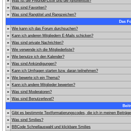
»
Was ist die Freunde-Liste und die Ignorierliste?
»
Was sind Favoriten?
»
Was sind Rangtitel und Rangzeichen?
Das F
»
Wie kann ich das Forum durchsuchen?
»
Kann ich anderen Mitgliedern E-Mails schicken?
»
Was sind private Nachrichten?
»
Wie verwende ich die Mitgliederliste?
»
Wie benutze ich den Kalender?
»
Was sind Ankündigungen?
»
Kann ich Umfragen starten bzw. daran teilnehmen?
»
Wie bewerte ich ein Thema?
»
Kann ich andere Mitglieder bewerten?
»
Was sind Moderatoren?
»
Was sind Benutzerlevel?
Beit
»
Gibt es bestimmte Textformatierungscodes, die ich in meinen Beiträg
»
Was sind Smilies?
»
BBCode Schnellauswahl und klickbare Smilies