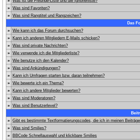
»
Was ist die Freunde-Liste und die Ignorierliste?
»
Was sind Favoriten?
»
Was sind Rangtitel und Rangzeichen?
Das F
»
Wie kann ich das Forum durchsuchen?
»
Kann ich anderen Mitgliedern E-Mails schicken?
»
Was sind private Nachrichten?
»
Wie verwende ich die Mitgliederliste?
»
Wie benutze ich den Kalender?
»
Was sind Ankündigungen?
»
Kann ich Umfragen starten bzw. daran teilnehmen?
»
Wie bewerte ich ein Thema?
»
Kann ich andere Mitglieder bewerten?
»
Was sind Moderatoren?
»
Was sind Benutzerlevel?
Beit
»
Gibt es bestimmte Textformatierungscodes, die ich in meinen Beiträg
»
Was sind Smilies?
»
BBCode Schnellauswahl und klickbare Smilies