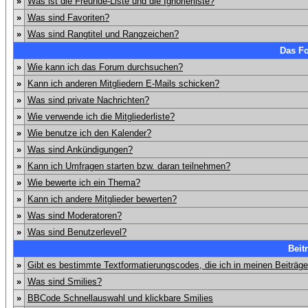
»
Was ist die Freunde-Liste und die Ignorierliste?
»
Was sind Favoriten?
»
Was sind Rangtitel und Rangzeichen?
Das F
»
Wie kann ich das Forum durchsuchen?
»
Kann ich anderen Mitgliedern E-Mails schicken?
»
Was sind private Nachrichten?
»
Wie verwende ich die Mitgliederliste?
»
Wie benutze ich den Kalender?
»
Was sind Ankündigungen?
»
Kann ich Umfragen starten bzw. daran teilnehmen?
»
Wie bewerte ich ein Thema?
»
Kann ich andere Mitglieder bewerten?
»
Was sind Moderatoren?
»
Was sind Benutzerlevel?
Beit
»
Gibt es bestimmte Textformatierungscodes, die ich in meinen Beiträg
»
Was sind Smilies?
»
BBCode Schnellauswahl und klickbare Smilies