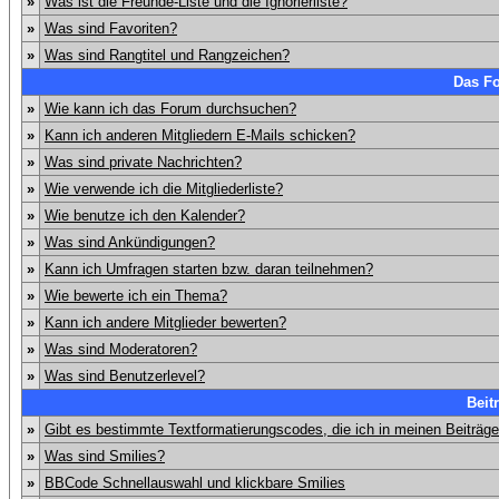
»
Was ist die Freunde-Liste und die Ignorierliste?
»
Was sind Favoriten?
»
Was sind Rangtitel und Rangzeichen?
Das F
»
Wie kann ich das Forum durchsuchen?
»
Kann ich anderen Mitgliedern E-Mails schicken?
»
Was sind private Nachrichten?
»
Wie verwende ich die Mitgliederliste?
»
Wie benutze ich den Kalender?
»
Was sind Ankündigungen?
»
Kann ich Umfragen starten bzw. daran teilnehmen?
»
Wie bewerte ich ein Thema?
»
Kann ich andere Mitglieder bewerten?
»
Was sind Moderatoren?
»
Was sind Benutzerlevel?
Beit
»
Gibt es bestimmte Textformatierungscodes, die ich in meinen Beiträg
»
Was sind Smilies?
»
BBCode Schnellauswahl und klickbare Smilies