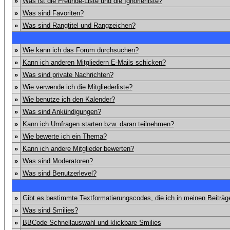
»
Was ist die Freunde-Liste und die Ignorierliste?
»
Was sind Favoriten?
»
Was sind Rangtitel und Rangzeichen?
»
Wie kann ich das Forum durchsuchen?
»
Kann ich anderen Mitgliedern E-Mails schicken?
»
Was sind private Nachrichten?
»
Wie verwende ich die Mitgliederliste?
»
Wie benutze ich den Kalender?
»
Was sind Ankündigungen?
»
Kann ich Umfragen starten bzw. daran teilnehmen?
»
Wie bewerte ich ein Thema?
»
Kann ich andere Mitglieder bewerten?
»
Was sind Moderatoren?
»
Was sind Benutzerlevel?
»
Gibt es bestimmte Textformatierungscodes, die ich in meinen Beiträ
»
Was sind Smilies?
»
BBCode Schnellauswahl und klickbare Smilies