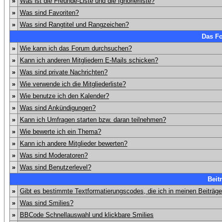
»
Was ist die Freunde-Liste und die Ignorierliste?
»
Was sind Favoriten?
»
Was sind Rangtitel und Rangzeichen?
Das F
»
Wie kann ich das Forum durchsuchen?
»
Kann ich anderen Mitgliedern E-Mails schicken?
»
Was sind private Nachrichten?
»
Wie verwende ich die Mitgliederliste?
»
Wie benutze ich den Kalender?
»
Was sind Ankündigungen?
»
Kann ich Umfragen starten bzw. daran teilnehmen?
»
Wie bewerte ich ein Thema?
»
Kann ich andere Mitglieder bewerten?
»
Was sind Moderatoren?
»
Was sind Benutzerlevel?
Beit
»
Gibt es bestimmte Textformatierungscodes, die ich in meinen Beiträg
»
Was sind Smilies?
»
BBCode Schnellauswahl und klickbare Smilies