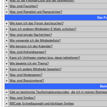
»
Was ist die Freunde-Liste und die Ignorierliste?
»
Was sind Favoriten?
»
Was sind Rangtitel und Rangzeichen?
Das F
»
Wie kann ich das Forum durchsuchen?
»
Kann ich anderen Mitgliedern E-Mails schicken?
»
Was sind private Nachrichten?
»
Wie verwende ich die Mitgliederliste?
»
Wie benutze ich den Kalender?
»
Was sind Ankündigungen?
»
Kann ich Umfragen starten bzw. daran teilnehmen?
»
Wie bewerte ich ein Thema?
»
Kann ich andere Mitglieder bewerten?
»
Was sind Moderatoren?
»
Was sind Benutzerlevel?
Beit
»
Gibt es bestimmte Textformatierungscodes, die ich in meinen Beiträg
»
Was sind Smilies?
»
BBCode Schnellauswahl und klickbare Smilies