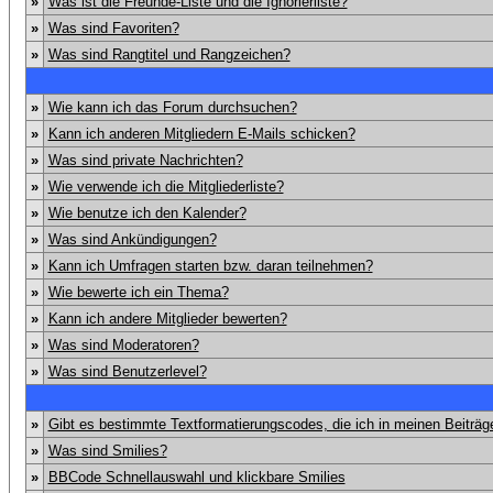
»
Was ist die Freunde-Liste und die Ignorierliste?
»
Was sind Favoriten?
»
Was sind Rangtitel und Rangzeichen?
»
Wie kann ich das Forum durchsuchen?
»
Kann ich anderen Mitgliedern E-Mails schicken?
»
Was sind private Nachrichten?
»
Wie verwende ich die Mitgliederliste?
»
Wie benutze ich den Kalender?
»
Was sind Ankündigungen?
»
Kann ich Umfragen starten bzw. daran teilnehmen?
»
Wie bewerte ich ein Thema?
»
Kann ich andere Mitglieder bewerten?
»
Was sind Moderatoren?
»
Was sind Benutzerlevel?
»
Gibt es bestimmte Textformatierungscodes, die ich in meinen Beiträ
»
Was sind Smilies?
»
BBCode Schnellauswahl und klickbare Smilies