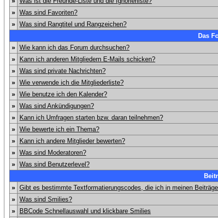
»
Was ist die Freunde-Liste und die Ignorierliste?
»
Was sind Favoriten?
»
Was sind Rangtitel und Rangzeichen?
Das F
»
Wie kann ich das Forum durchsuchen?
»
Kann ich anderen Mitgliedern E-Mails schicken?
»
Was sind private Nachrichten?
»
Wie verwende ich die Mitgliederliste?
»
Wie benutze ich den Kalender?
»
Was sind Ankündigungen?
»
Kann ich Umfragen starten bzw. daran teilnehmen?
»
Wie bewerte ich ein Thema?
»
Kann ich andere Mitglieder bewerten?
»
Was sind Moderatoren?
»
Was sind Benutzerlevel?
Beit
»
Gibt es bestimmte Textformatierungscodes, die ich in meinen Beiträg
»
Was sind Smilies?
»
BBCode Schnellauswahl und klickbare Smilies