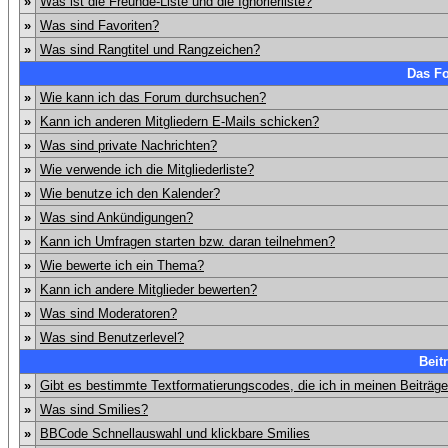
»
Was ist die Freunde-Liste und die Ignorierliste?
»
Was sind Favoriten?
»
Was sind Rangtitel und Rangzeichen?
Das F
»
Wie kann ich das Forum durchsuchen?
»
Kann ich anderen Mitgliedern E-Mails schicken?
»
Was sind private Nachrichten?
»
Wie verwende ich die Mitgliederliste?
»
Wie benutze ich den Kalender?
»
Was sind Ankündigungen?
»
Kann ich Umfragen starten bzw. daran teilnehmen?
»
Wie bewerte ich ein Thema?
»
Kann ich andere Mitglieder bewerten?
»
Was sind Moderatoren?
»
Was sind Benutzerlevel?
Beit
»
Gibt es bestimmte Textformatierungscodes, die ich in meinen Beiträg
»
Was sind Smilies?
»
BBCode Schnellauswahl und klickbare Smilies