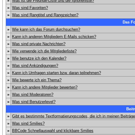
»
Was ist die Freunde-Liste und die Ignorierliste?
»
Was sind Favoriten?
»
Was sind Rangtitel und Rangzeichen?
Das F
»
Wie kann ich das Forum durchsuchen?
»
Kann ich anderen Mitgliedern E-Mails schicken?
»
Was sind private Nachrichten?
»
Wie verwende ich die Mitgliederliste?
»
Wie benutze ich den Kalender?
»
Was sind Ankündigungen?
»
Kann ich Umfragen starten bzw. daran teilnehmen?
»
Wie bewerte ich ein Thema?
»
Kann ich andere Mitglieder bewerten?
»
Was sind Moderatoren?
»
Was sind Benutzerlevel?
Beit
»
Gibt es bestimmte Textformatierungscodes, die ich in meinen Beiträg
»
Was sind Smilies?
»
BBCode Schnellauswahl und klickbare Smilies