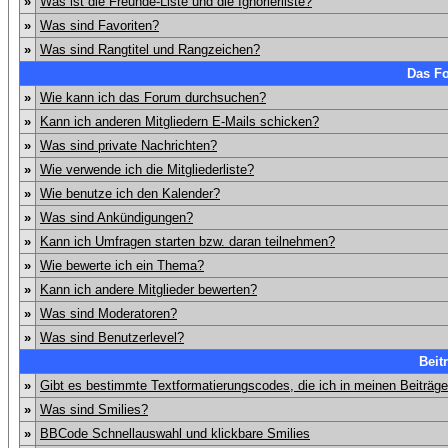
»
Was ist die Freunde-Liste und die Ignorierliste?
»
Was sind Favoriten?
»
Was sind Rangtitel und Rangzeichen?
Das F
»
Wie kann ich das Forum durchsuchen?
»
Kann ich anderen Mitgliedern E-Mails schicken?
»
Was sind private Nachrichten?
»
Wie verwende ich die Mitgliederliste?
»
Wie benutze ich den Kalender?
»
Was sind Ankündigungen?
»
Kann ich Umfragen starten bzw. daran teilnehmen?
»
Wie bewerte ich ein Thema?
»
Kann ich andere Mitglieder bewerten?
»
Was sind Moderatoren?
»
Was sind Benutzerlevel?
Beit
»
Gibt es bestimmte Textformatierungscodes, die ich in meinen Beiträg
»
Was sind Smilies?
»
BBCode Schnellauswahl und klickbare Smilies