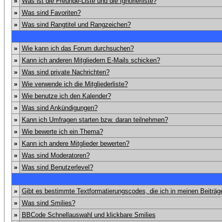
»
Was ist die Freunde-Liste und die Ignorierliste?
»
Was sind Favoriten?
»
Was sind Rangtitel und Rangzeichen?
»
Wie kann ich das Forum durchsuchen?
»
Kann ich anderen Mitgliedern E-Mails schicken?
»
Was sind private Nachrichten?
»
Wie verwende ich die Mitgliederliste?
»
Wie benutze ich den Kalender?
»
Was sind Ankündigungen?
»
Kann ich Umfragen starten bzw. daran teilnehmen?
»
Wie bewerte ich ein Thema?
»
Kann ich andere Mitglieder bewerten?
»
Was sind Moderatoren?
»
Was sind Benutzerlevel?
»
Gibt es bestimmte Textformatierungscodes, die ich in meinen Beiträ
»
Was sind Smilies?
»
BBCode Schnellauswahl und klickbare Smilies