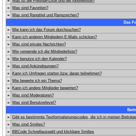
»
Was ist die Freunde-Liste und die Ignorierliste?
»
Was sind Favoriten?
»
Was sind Rangtitel und Rangzeichen?
Das F
»
Wie kann ich das Forum durchsuchen?
»
Kann ich anderen Mitgliedern E-Mails schicken?
»
Was sind private Nachrichten?
»
Wie verwende ich die Mitgliederliste?
»
Wie benutze ich den Kalender?
»
Was sind Ankündigungen?
»
Kann ich Umfragen starten bzw. daran teilnehmen?
»
Wie bewerte ich ein Thema?
»
Kann ich andere Mitglieder bewerten?
»
Was sind Moderatoren?
»
Was sind Benutzerlevel?
Beit
»
Gibt es bestimmte Textformatierungscodes, die ich in meinen Beiträg
»
Was sind Smilies?
»
BBCode Schnellauswahl und klickbare Smilies