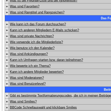
»
Was ist die Freunde-Liste und die Ignorierliste?
»
Was sind Favoriten?
»
Was sind Rangtitel und Rangzeichen?
Das F
»
Wie kann ich das Forum durchsuchen?
»
Kann ich anderen Mitgliedern E-Mails schicken?
»
Was sind private Nachrichten?
»
Wie verwende ich die Mitgliederliste?
»
Wie benutze ich den Kalender?
»
Was sind Ankündigungen?
»
Kann ich Umfragen starten bzw. daran teilnehmen?
»
Wie bewerte ich ein Thema?
»
Kann ich andere Mitglieder bewerten?
»
Was sind Moderatoren?
»
Was sind Benutzerlevel?
Beit
»
Gibt es bestimmte Textformatierungscodes, die ich in meinen Beiträg
»
Was sind Smilies?
»
BBCode Schnellauswahl und klickbare Smilies