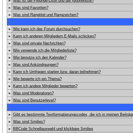
»
Was ist die Freunde-Liste und die Ignorierliste?
»
Was sind Favoriten?
»
Was sind Rangtitel und Rangzeichen?
»
Wie kann ich das Forum durchsuchen?
»
Kann ich anderen Mitgliedern E-Mails schicken?
»
Was sind private Nachrichten?
»
Wie verwende ich die Mitgliederliste?
»
Wie benutze ich den Kalender?
»
Was sind Ankündigungen?
»
Kann ich Umfragen starten bzw. daran teilnehmen?
»
Wie bewerte ich ein Thema?
»
Kann ich andere Mitglieder bewerten?
»
Was sind Moderatoren?
»
Was sind Benutzerlevel?
»
Gibt es bestimmte Textformatierungscodes, die ich in meinen Beiträ
»
Was sind Smilies?
»
BBCode Schnellauswahl und klickbare Smilies