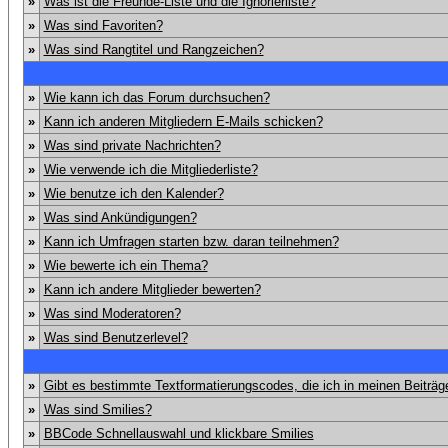
»
Was ist die Freunde-Liste und die Ignorierliste?
»
Was sind Favoriten?
»
Was sind Rangtitel und Rangzeichen?
»
Wie kann ich das Forum durchsuchen?
»
Kann ich anderen Mitgliedern E-Mails schicken?
»
Was sind private Nachrichten?
»
Wie verwende ich die Mitgliederliste?
»
Wie benutze ich den Kalender?
»
Was sind Ankündigungen?
»
Kann ich Umfragen starten bzw. daran teilnehmen?
»
Wie bewerte ich ein Thema?
»
Kann ich andere Mitglieder bewerten?
»
Was sind Moderatoren?
»
Was sind Benutzerlevel?
»
Gibt es bestimmte Textformatierungscodes, die ich in meinen Beiträ
»
Was sind Smilies?
»
BBCode Schnellauswahl und klickbare Smilies