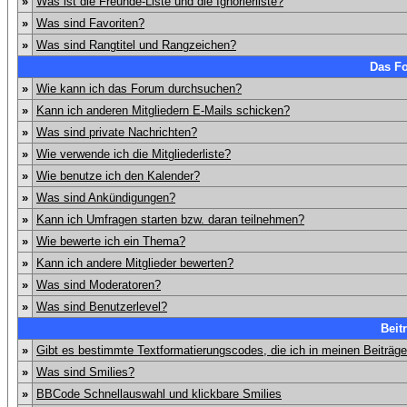
»
Was ist die Freunde-Liste und die Ignorierliste?
»
Was sind Favoriten?
»
Was sind Rangtitel und Rangzeichen?
Das F
»
Wie kann ich das Forum durchsuchen?
»
Kann ich anderen Mitgliedern E-Mails schicken?
»
Was sind private Nachrichten?
»
Wie verwende ich die Mitgliederliste?
»
Wie benutze ich den Kalender?
»
Was sind Ankündigungen?
»
Kann ich Umfragen starten bzw. daran teilnehmen?
»
Wie bewerte ich ein Thema?
»
Kann ich andere Mitglieder bewerten?
»
Was sind Moderatoren?
»
Was sind Benutzerlevel?
Beit
»
Gibt es bestimmte Textformatierungscodes, die ich in meinen Beiträg
»
Was sind Smilies?
»
BBCode Schnellauswahl und klickbare Smilies