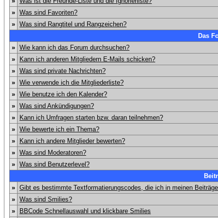
»
Was ist die Freunde-Liste und die Ignorierliste?
»
Was sind Favoriten?
»
Was sind Rangtitel und Rangzeichen?
Das F
»
Wie kann ich das Forum durchsuchen?
»
Kann ich anderen Mitgliedern E-Mails schicken?
»
Was sind private Nachrichten?
»
Wie verwende ich die Mitgliederliste?
»
Wie benutze ich den Kalender?
»
Was sind Ankündigungen?
»
Kann ich Umfragen starten bzw. daran teilnehmen?
»
Wie bewerte ich ein Thema?
»
Kann ich andere Mitglieder bewerten?
»
Was sind Moderatoren?
»
Was sind Benutzerlevel?
Beit
»
Gibt es bestimmte Textformatierungscodes, die ich in meinen Beiträg
»
Was sind Smilies?
»
BBCode Schnellauswahl und klickbare Smilies