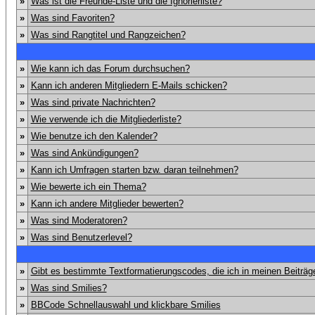
»
Was ist die Freunde-Liste und die Ignorierliste?
»
Was sind Favoriten?
»
Was sind Rangtitel und Rangzeichen?
»
Wie kann ich das Forum durchsuchen?
»
Kann ich anderen Mitgliedern E-Mails schicken?
»
Was sind private Nachrichten?
»
Wie verwende ich die Mitgliederliste?
»
Wie benutze ich den Kalender?
»
Was sind Ankündigungen?
»
Kann ich Umfragen starten bzw. daran teilnehmen?
»
Wie bewerte ich ein Thema?
»
Kann ich andere Mitglieder bewerten?
»
Was sind Moderatoren?
»
Was sind Benutzerlevel?
»
Gibt es bestimmte Textformatierungscodes, die ich in meinen Beiträ
»
Was sind Smilies?
»
BBCode Schnellauswahl und klickbare Smilies