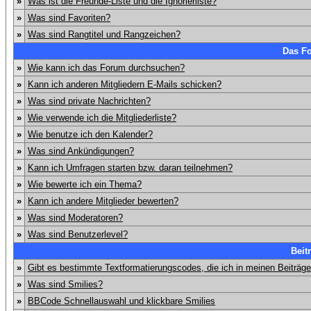
»
Was ist die Freunde-Liste und die Ignorierliste?
»
Was sind Favoriten?
»
Was sind Rangtitel und Rangzeichen?
Das F
»
Wie kann ich das Forum durchsuchen?
»
Kann ich anderen Mitgliedern E-Mails schicken?
»
Was sind private Nachrichten?
»
Wie verwende ich die Mitgliederliste?
»
Wie benutze ich den Kalender?
»
Was sind Ankündigungen?
»
Kann ich Umfragen starten bzw. daran teilnehmen?
»
Wie bewerte ich ein Thema?
»
Kann ich andere Mitglieder bewerten?
»
Was sind Moderatoren?
»
Was sind Benutzerlevel?
Beit
»
Gibt es bestimmte Textformatierungscodes, die ich in meinen Beiträg
»
Was sind Smilies?
»
BBCode Schnellauswahl und klickbare Smilies