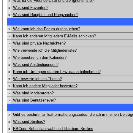
»
Was ist die Freunde-Liste und die Ignorierliste?
»
Was sind Favoriten?
»
Was sind Rangtitel und Rangzeichen?
»
Wie kann ich das Forum durchsuchen?
»
Kann ich anderen Mitgliedern E-Mails schicken?
»
Was sind private Nachrichten?
»
Wie verwende ich die Mitgliederliste?
»
Wie benutze ich den Kalender?
»
Was sind Ankündigungen?
»
Kann ich Umfragen starten bzw. daran teilnehmen?
»
Wie bewerte ich ein Thema?
»
Kann ich andere Mitglieder bewerten?
»
Was sind Moderatoren?
»
Was sind Benutzerlevel?
»
Gibt es bestimmte Textformatierungscodes, die ich in meinen Beiträ
»
Was sind Smilies?
»
BBCode Schnellauswahl und klickbare Smilies