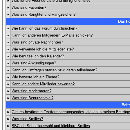
»
Was ist die Freunde-Liste und die Ignorierliste?
»
Was sind Favoriten?
»
Was sind Rangtitel und Rangzeichen?
Das F
»
Wie kann ich das Forum durchsuchen?
»
Kann ich anderen Mitgliedern E-Mails schicken?
»
Was sind private Nachrichten?
»
Wie verwende ich die Mitgliederliste?
»
Wie benutze ich den Kalender?
»
Was sind Ankündigungen?
»
Kann ich Umfragen starten bzw. daran teilnehmen?
»
Wie bewerte ich ein Thema?
»
Kann ich andere Mitglieder bewerten?
»
Was sind Moderatoren?
»
Was sind Benutzerlevel?
Beit
»
Gibt es bestimmte Textformatierungscodes, die ich in meinen Beiträg
»
Was sind Smilies?
»
BBCode Schnellauswahl und klickbare Smilies