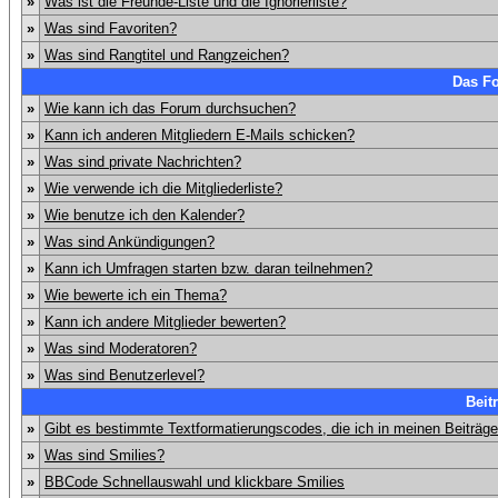
»
Was ist die Freunde-Liste und die Ignorierliste?
»
Was sind Favoriten?
»
Was sind Rangtitel und Rangzeichen?
Das F
»
Wie kann ich das Forum durchsuchen?
»
Kann ich anderen Mitgliedern E-Mails schicken?
»
Was sind private Nachrichten?
»
Wie verwende ich die Mitgliederliste?
»
Wie benutze ich den Kalender?
»
Was sind Ankündigungen?
»
Kann ich Umfragen starten bzw. daran teilnehmen?
»
Wie bewerte ich ein Thema?
»
Kann ich andere Mitglieder bewerten?
»
Was sind Moderatoren?
»
Was sind Benutzerlevel?
Beit
»
Gibt es bestimmte Textformatierungscodes, die ich in meinen Beiträg
»
Was sind Smilies?
»
BBCode Schnellauswahl und klickbare Smilies